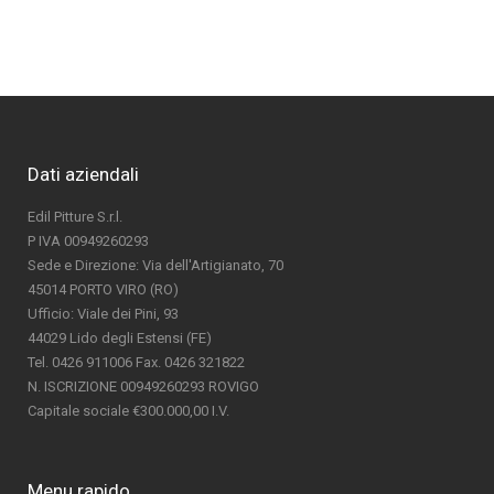
Dati aziendali
Edil Pitture S.r.l.
P IVA 00949260293
Sede e Direzione: Via dell'Artigianato, 70
45014 PORTO VIRO (RO)
Ufficio: Viale dei Pini, 93
44029 Lido degli Estensi (FE)
Tel. 0426 911006 Fax. 0426 321822
N. ISCRIZIONE 00949260293 ROVIGO
Capitale sociale €300.000,00 I.V.
Menu rapido