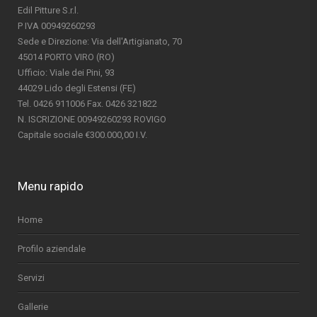
Edil Pitture S.r.l.
P IVA 00949260293
Sede e Direzione: Via dell'Artigianato, 70
45014 PORTO VIRO (RO)
Ufficio: Viale dei Pini, 93
44029 Lido degli Estensi (FE)
Tel. 0426 911006 Fax. 0426 321822
N. ISCRIZIONE 00949260293 ROVIGO
Capitale sociale €300.000,00 I.V.
Menu rapido
Home
Profilo aziendale
Servizi
Gallerie