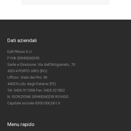
Dati aziendali
Edil Pitture S.r.l.
P IVA 00949260293
Sede e Direzione: Via dell'Artigianato, 70
45014 PORTO VIRO (RO)
Ufficio: Viale dei Pini, 93
44029 Lido degli Estensi (FE)
Tel. 0426 911006 Fax. 0426 321822
N. ISCRIZIONE 00949260293 ROVIGO
Capitale sociale €300.000,00 I.V.
Menu rapido