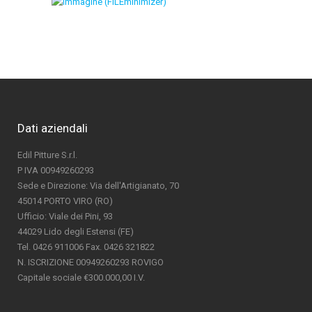
Dati aziendali
Edil Pitture S.r.l.
P IVA 00949260293
Sede e Direzione: Via dell'Artigianato, 70
45014 PORTO VIRO (RO)
Ufficio: Viale dei Pini, 93
44029 Lido degli Estensi (FE)
Tel. 0426 911006 Fax. 0426 321822
N. ISCRIZIONE 00949260293 ROVIGO
Capitale sociale €300.000,00 I.V.