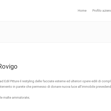
Home
Profilo azien
Rovigo
 Edil Pitture il restyling delle facciate esterne ed ulteriori opere edili di com
intervento in parete che permesso di donare nuova luce all’immobile preveden
lle malte ammalorate;