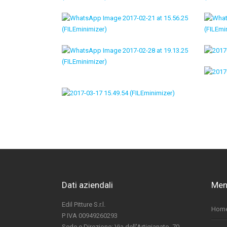
Dati aziendali
Men
Edil Pitture S.r.l.
Hom
P IVA 00949260293
Sede e Direzione: Via dell'Artigianato, 70