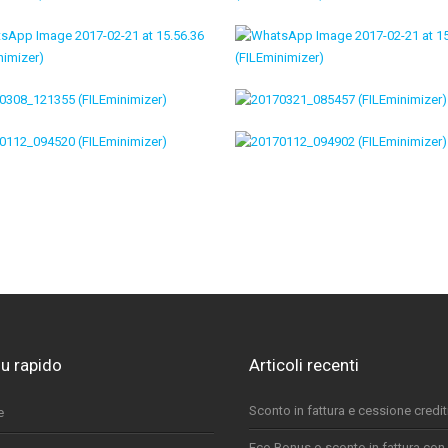
u rapido
Articoli recenti
Sconto in fattura e cessione crediti
e
Eco Bonus o sconto in fattura con 