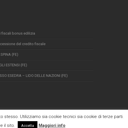
 fiscali bonus edilizia
cessione del credito fiscale
SPINA (FE)
LI ESTENSI (FE)
SO ESEDRA – LIDO DELLE NAZIONI (FE)
to stesso. Utilizziamo sia cookie tecnici sia cookie di terze parti.
 il sito.
Maggiori info
Accetta