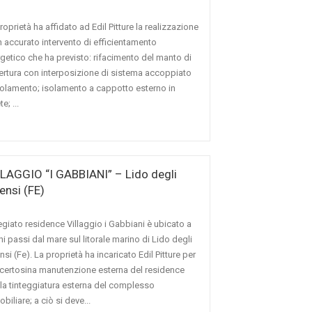
roprietà ha affidato ad Edil Pitture la realizzazione
n accurato intervento di efficientamento
getico che ha previsto: rifacimento del manto di
rtura con interposizione di sistema accoppiato
solamento; isolamento a cappotto esterno in
e; ...
LAGGIO “I GABBIANI” – Lido degli
ensi (FE)
regiato residence Villaggio i Gabbiani è ubicato a
i passi dal mare sul litorale marino di Lido degli
nsi (Fe). La proprietà ha incaricato Edil Pitture per
certosina manutenzione esterna del residence
la tinteggiatura esterna del complesso
biliare; a ciò si deve...