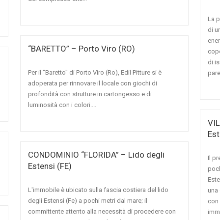
La p
di u
ener
“BARETTO” – Porto Viro (RO)
cope
di i
Per il "Baretto" di Porto Viro (Ro), Edil Pitture si è
paret
adoperata per rinnovare il locale con giochi di
profondità con strutture in cartongesso e di
luminosità con i colori....
VIL
Est
CONDOMINIO “FLORIDA” – Lido degli
Il p
Estensi (FE)
poch
Este
L'immobile è ubicato sulla fascia costiera del lido
una 
degli Estensi (Fe) a pochi metri dal mare; il
con 
committente attento alla necessità di procedere con
immo