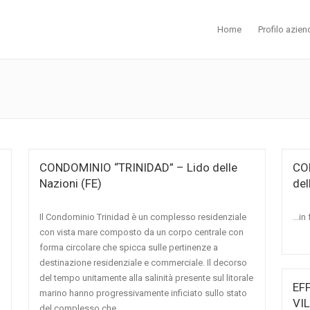
Home
Profilo azien
CONDOMINIO “TRINIDAD” – Lido delle
CO
Nazioni (FE)
del
Il Condominio Trinidad è un complesso residenziale
...i
con vista mare composto da un corpo centrale con
forma circolare che spicca sulle pertinenze a
destinazione residenziale e commerciale. Il decorso
del tempo unitamente alla salinità presente sul litorale
EF
marino hanno progressivamente inficiato sullo stato
VIL
del complesso che...