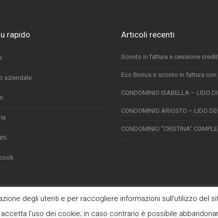
u rapido
Articoli recenti
Sconto in fattura e cessione crediti
e
Eco Bonus o sconto in fattura con 
lo aziendale
CONDOMINIO ISABELLA – LIDO DI 
zi
CONDOMINIO ARIOSTO – LIDO DEG
rie
CONDOMINIO “CRISTINA” COMPLES
tti
book
ione degli utenti e per raccogliere informazioni sull'utilizzo del si
accetta l’uso dei cookie; in caso contrario è possibile abbandonare