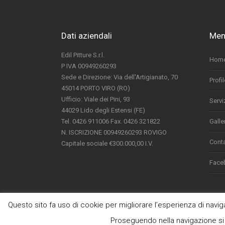
Dati aziendali
Men
Edil Pitture S.r.l.
Hom
P IVA 00949260293
Sede e Direzione: Via dell'Artigianato, 70
Profi
45014 PORTO VIRO (RO)
Ufficio: Viale dei Pini, 93
Servi
44029 Lido degli Estensi (FE)
Tel. 0426 911006 Fax. 0426 321822
Galle
N. ISCRIZIONE 00949260293 ROVIGO
Conta
Capitale sociale €300.000,00 I.V.
Face
Questo sito fa uso di cookie per migliorare l’esperienza di navigaz
Proseguendo nella navigazione si 