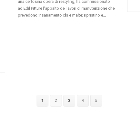
una certosina opera di restyling, ha commissionato
ad Edil Pitture l'appalto dei lavori di manutenzione che
prevedono: risanamento cls e malte; ripristino e...
1
2
3
4
5