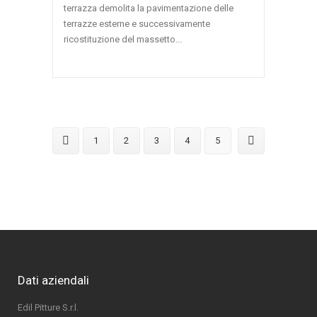
terrazza demolita la pavimentazione delle
terrazze esterne e successivamente
ricostituzione del massetto...
1
2
3
4
5
Dati aziendali
Edil Pitture S.r.l.