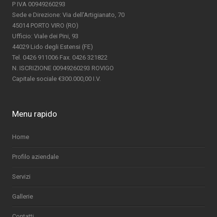
P IVA 00949260293
Sede e Direzione: Via dell'Artigianato, 70
45014 PORTO VIRO (RO)
Ufficio: Viale dei Pini, 93
44029 Lido degli Estensi (FE)
Tel. 0426 911006 Fax. 0426 321822
N. ISCRIZIONE 00949260293 ROVIGO
Capitale sociale €300.000,00 I.V.
Menu rapido
Home
Profilo aziendale
Servizi
Gallerie
Contatti