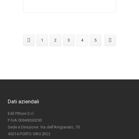
1
2
3
4
5
Dati aziendali
Edil Pitture S.r.l.
P IVA 00949260293
Sede e Direzione: Via dell'Artigianato, 70
45014 PORTO VIRO (RO)